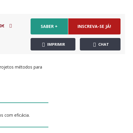
0€
SABER +
INSCREVA-SE JÁ!
IMPRIMIR
CHAT
projetos métodos para
s com eficácia.