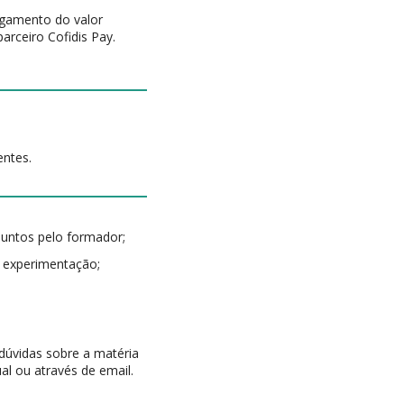
agamento do valor
parceiro Cofidis Pay.
entes.
suntos pelo formador;
e experimentação;
 dúvidas sobre a matéria
al ou através de email.