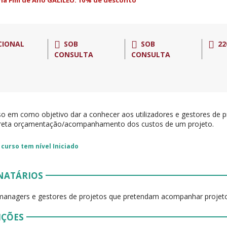
a Fim de Ano GALILEU: 10% de desconto
CIONAL
SOB
SOB
22
CONSULTA
CONSULTA
so em como objetivo dar a conhecer aos utilizadores e gestores de 
reta orçamentação/acompanhamento dos custos de um projeto.
 curso tem nível
Iniciado
NATÁRIOS
managers e gestores de projetos que pretendam acompanhar projeto
IÇÕES