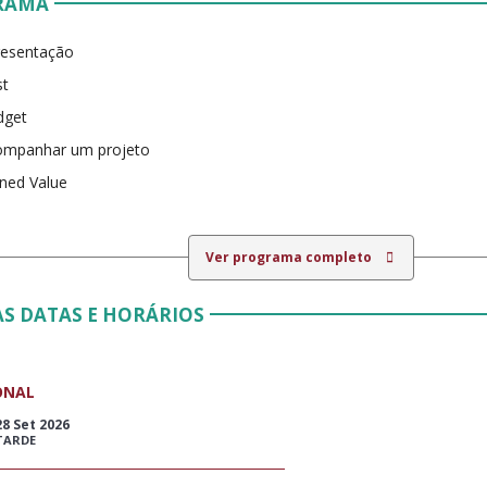
RAMA
resentação
st
dget
ompanhar um projeto
ned Value
Ver programa completo
S DATAS E HORÁRIOS
ONAL
28 Set 2026
TARDE