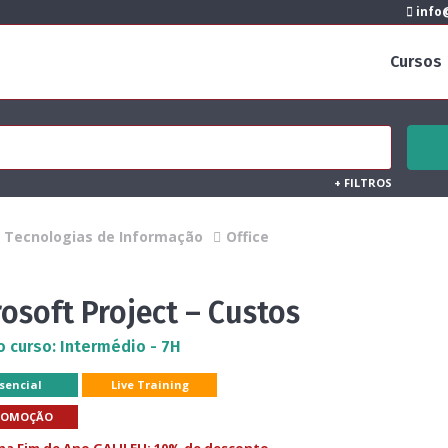
info@
Cursos
+
FILTROS
Tecnologias de Informação
Office
osoft Project – Custos
o curso: Intermédio - 7H
sencial
Live Training
ROMOÇÃO