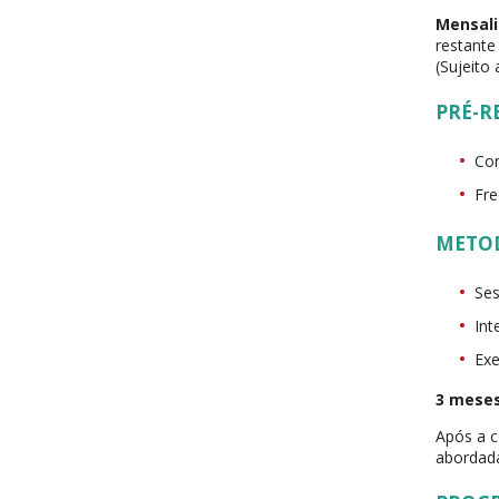
Mensali
restante
(Sujeito
PRÉ-R
Con
Fre
METO
Ses
Int
Exe
3 meses
Após a c
abordada