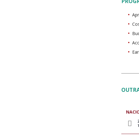
PROG
Ap
Co
Bu
Ac
Ear
OUTRA
NACI