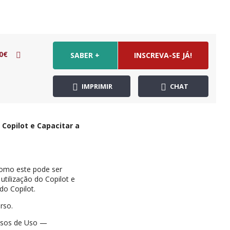
0€
SABER +
INSCREVA-SE JÁ!
IMPRIMIR
CHAT
Copilot e Capacitar a
 como este pode ser
utilização do Copilot e
do Copilot.
rso.
Casos de Uso —