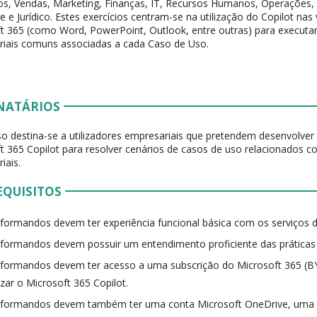
os, Vendas, Marketing, Finanças, IT, Recursos Humanos, Operações,
te e Jurídico. Estes exercícios centram-se na utilização do Copilot nas
t 365 (como Word, PowerPoint, Outlook, entre outras) para executa
iais comuns associadas a cada Caso de Uso.
NATÁRIOS
so destina-se a utilizadores empresariais que pretendem desenvolve
t 365 Copilot para resolver cenários de casos de uso relacionados c
iais.
EQUISITOS
formandos devem ter experiência funcional básica com os serviços d
formandos devem possuir um entendimento proficiente das práticas g
formandos devem ter acesso a uma subscrição do Microsoft 365 (B
lizar o Microsoft 365 Copilot.
formandos devem também ter uma conta Microsoft OneDrive, uma v