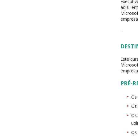
Executiv
ao Clien
Microsof
empresar
.
DESTI
Este cur
Microsof
empresar
PRÉ-R
Os 
Os 
Os 
uti
Os 