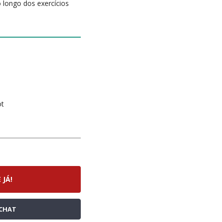
o longo dos exercícios
ot
 JÁ!
CHAT