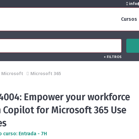
info@
Cursos
+
FILTROS
Microsoft
Microsoft 365
4004: Empower your workforce
 Copilot for Microsoft 365 Use
es
o curso: Entrada - 7H