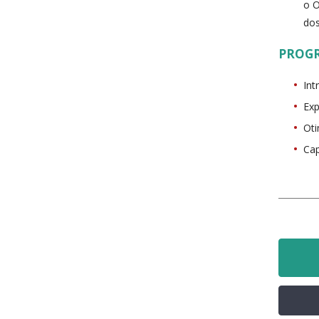
o O
dos
PROG
Int
Exp
Oti
Cap