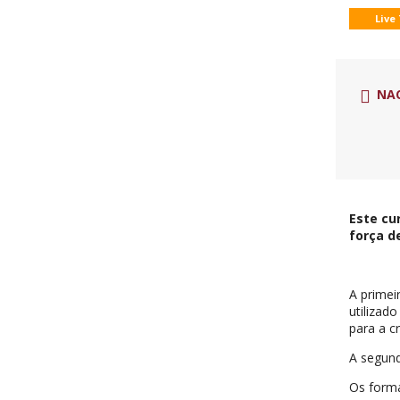
Live
NA
Este cu
força d
A primei
utilizad
para a c
A segund
Os forma