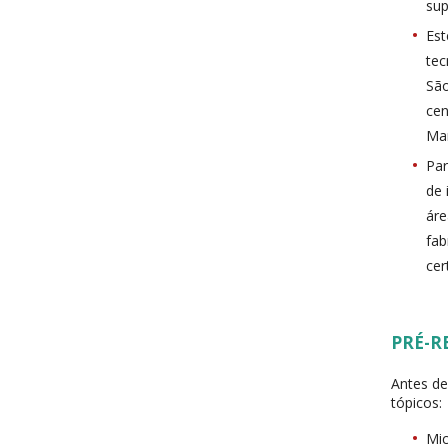
sup
Est
tec
São
cen
Man
Par
de 
áre
fab
cer
PRÉ-R
Antes de
tópicos:
Mic