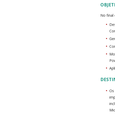
OBJET
No final
Des
Con
Ger
Con
Mon
Pow
Apl
DESTI
Os 
imp
inc
Mic