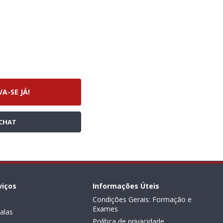
VA-SE JÁ!
CHAT
viços
Informações Úteis
Condições Gerais: Formação e
Exames
alas
Política de privacidade