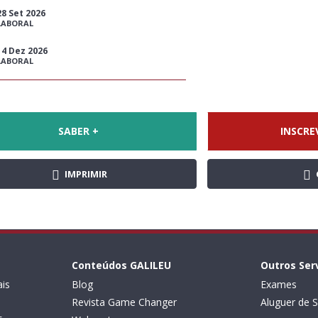
28 Set 2026
LABORAL
14 Dez 2026
LABORAL
SABER +
INSCRE
IMPRIMIR
Conteúdos GALILEU
Outros Ser
is
Blog
Exames
Revista Game Changer
Aluguer de S