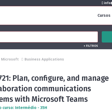
info@
Cursos
+
FILTROS
Microsoft
Business Applications
21: Plan, configure, and manage
laboration communications
tems with Microsoft Teams
o curso: Intermédio - 35H