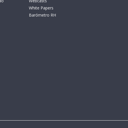
ão
Webcasts
White Papers
Barómetro RH