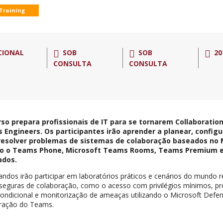
 Training
CIONAL
SOB
SOB
20
CONSULTA
CONSULTA
rso prepara profissionais de IT para se tornarem Collaborati
 Engineers. Os participantes irão aprender a planear, config
 resolver problemas de sistemas de colaboração baseados no
do o Teams Phone, Microsoft Teams Rooms, Teams Premium e 
ados.
ndos irão participar em laboratórios práticos e cenários do mundo r
 seguras de colaboração, como o acesso com privilégios mínimos, pr
ondicional e monitorização de ameaças utilizando o Microsoft Defe
tração do Teams.