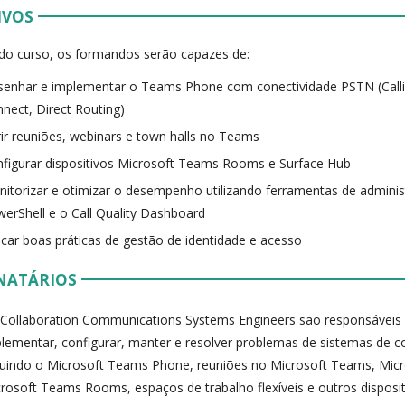
IVOS
 do curso, os formandos serão capazes de:
enhar e implementar o Teams Phone com conectividade PSTN (Calli
nect, Direct Routing)
ir reuniões, webinars e town halls no Teams
figurar dispositivos Microsoft Teams Rooms e Surface Hub
itorizar e otimizar o desempenho utilizando ferramentas de admini
erShell e o Call Quality Dashboard
icar boas práticas de gestão de identidade e acesso
NATÁRIOS
Collaboration Communications Systems Engineers são responsáveis 
lementar, configurar, manter e resolver problemas de sistemas de c
luindo o Microsoft Teams Phone, reuniões no Microsoft Teams, Mi
rosoft Teams Rooms, espaços de trabalho flexíveis e outros dispositi