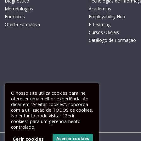
Diagnóstico
Tecnologias de Informaç
Metodologias
Academias
Formatos
Employability Hub
Oferta Formativa
E-Learning
Cursos Oficiais
Catálogo de Formação
O nosso site utiliza cookies para lhe
oferecer uma melhor experiência. Ao
clicar em “Aceitar cookies”, concorda
com a utilização de TODOS os cookies.
Livro de Reclamações Electrónico
No entanto pode visitar "Gerir
cookies" para um gerenciamento
controlado.
Gerir cookies
Aceitar cookies