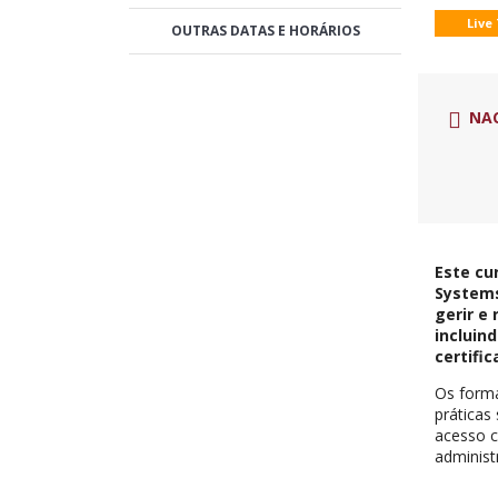
Live
OUTRAS DATAS E HORÁRIOS
NA
Este cu
Systems
gerir e
incluin
certific
Os forma
práticas
acesso c
adminis