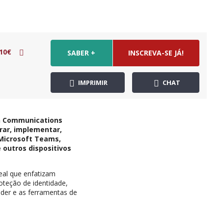
10€
SABER +
INSCREVA-SE JÁ!
IMPRIMIR
CHAT
on Communications
urar, implementar,
 Microsoft Teams,
outros dispositivos
eal que enfatizam
oteção de identidade,
nder e as ferramentas de