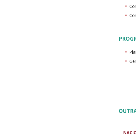
Con
Con
PROG
Pla
Ger
OUTRA
NACI