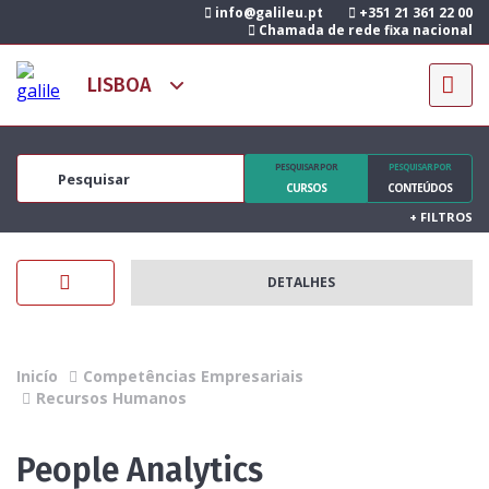
info@galileu.pt
+351 21 361 22 00
Chamada de rede fixa nacional
PESQUISAR POR
PESQUISAR POR
CURSOS
CONTEÚDOS
+
FILTROS
DETALHES
Inicío
Competências Empresariais
Recursos Humanos
People Analytics