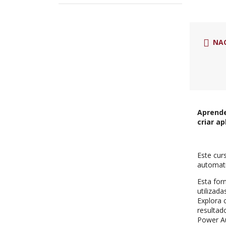
NA
Aprende
criar a
Este cur
automat
Esta fo
utilizad
Explora 
resulta
Power Au