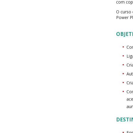
com copi
O curso 
Power Pl
OBJET
Con
Lig
Cri
Au
Cri
Com
ace
aum
DESTI
For