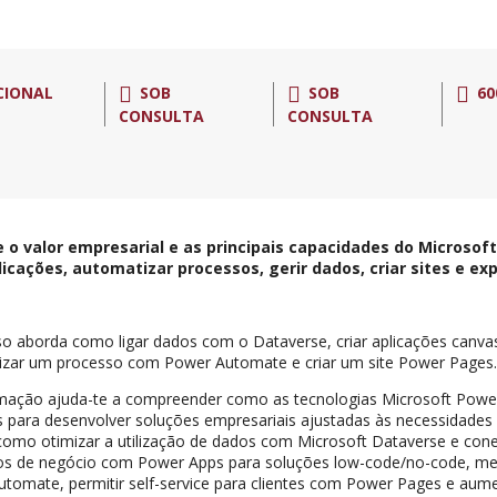
CIONAL
SOB
SOB
60
CONSULTA
CONSULTA
 o valor empresarial e as principais capacidades do Microsof
plicações, automatizar processos, gerir dados, criar sites e ex
so aborda como ligar dados com o Dataverse, criar aplicações canva
izar um processo com Power Automate e criar um site Power Pages
rmação ajuda-te a compreender como as tecnologias Microsoft Powe
as para desenvolver soluções empresariais ajustadas às necessidades
como otimizar a utilização de dados com Microsoft Dataverse e cone
dos de negócio com Power Apps para soluções low-code/no-code, m
tomate, permitir self-service para clientes com Power Pages e aume