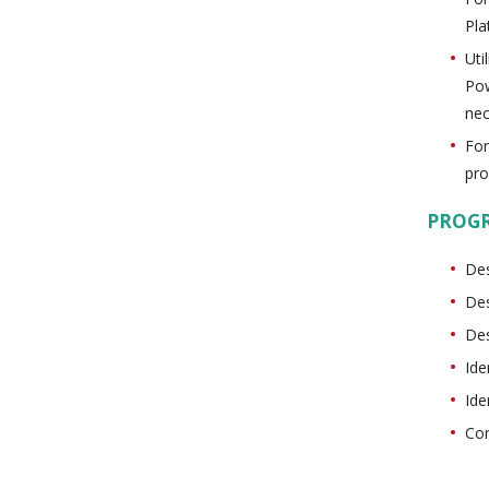
Pla
Uti
Pow
nec
For
pro
PROG
Des
Des
Des
Ide
Ide
Com