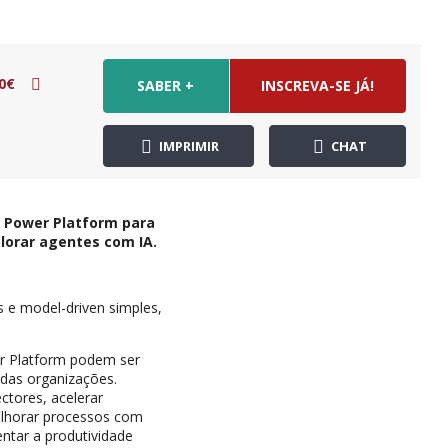
0€
SABER +
INSCREVA-SE JÁ!
IMPRIMIR
CHAT
t Power Platform para
plorar agentes com IA.
s e model-driven simples,
.
r Platform podem ser
 das organizações.
ctores, acelerar
elhorar processos com
ntar a produtividade