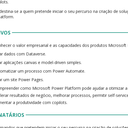
lots.
destina-se a quem pretende iniciar o seu percurso na criação de sol
atform.
IVOS
hecer o valor empresarial e as capacidades dos produtos Microsoft
ar dados com Dataverse.
ar aplicações canvas e model-driven simples.
tomatizar um processo com Power Automate.
ar um site Power Pages.
preender como Microsoft Power Platform pode ajudar a otimizar a 
lerar resultados de negócio, melhorar processos, permitir self-service
entar a produtividade com copilots.
NATÁRIOS
mandos que pretendem iniciar o seu percurso na criação de soluçõ