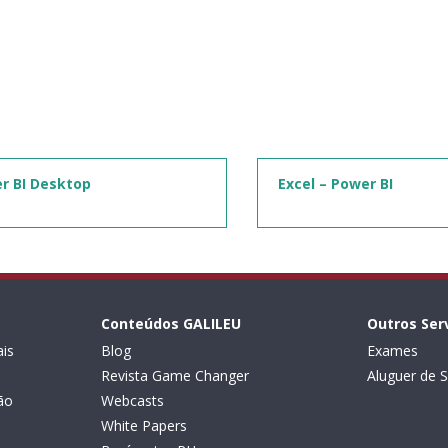
r BI Desktop
Excel – Power BI
Conteúdos GALILEU
Outros Ser
is
Blog
Exames
Revista Game Changer
Aluguer de S
ão
Webcasts
White Papers