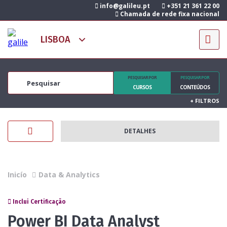
info@galileu.pt
+351 21 361 22 00
Chamada de rede fixa nacional
PESQUISAR POR
PESQUISAR POR
CURSOS
CONTEÚDOS
+
FILTROS
DETALHES
Inicío
Data & Analytics
Inclui Certificação
Power BI Data Analyst