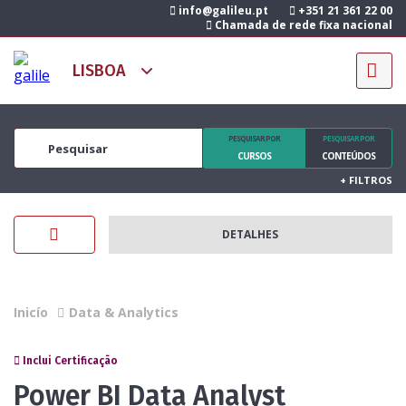
info@galileu.pt
+351 21 361 22 00
Chamada de rede fixa nacional
PESQUISAR POR
PESQUISAR POR
CURSOS
CONTEÚDOS
+
FILTROS
DETALHES
Inicío
Data & Analytics
Inclui Certificação
Power BI Data Analyst