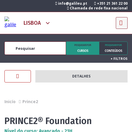
info@galileu.pt
+351 21 361 22 00
Chamada de rede fixa nacional
PESQUISAR POR
PESQUISAR POR
CURSOS
CONTEÚDOS
+
FILTROS
DETALHES
Inicío
Prince2
PRINCE2® Foundation
Nível do curso: Avançado - 21H