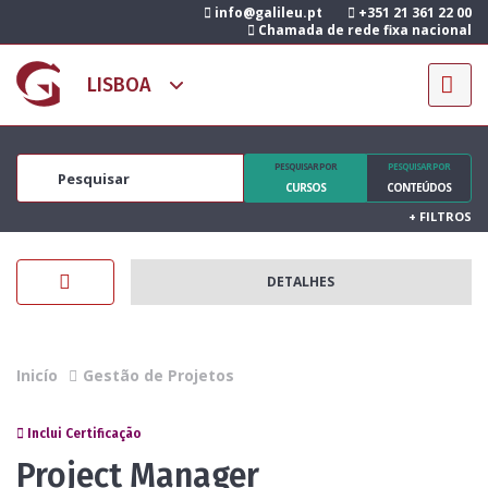
info@galileu.pt
+351 21 361 22 00
Chamada de rede fixa nacional
PESQUISAR POR
PESQUISAR POR
CURSOS
CONTEÚDOS
+
FILTROS
DETALHES
Inicío
Gestão de Projetos
Inclui Certificação
Project Manager