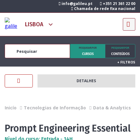
info@galileu.pt
+351 21 361 22 00
Chamada de rede fixa nacional
PESQUISAR POR
PESQUISAR POR
CURSOS
CONTEÚDOS
+
FILTROS
DETALHES
Inicío
Tecnologias de Informação
Data & Analytics
Prompt Engineering Essential
Nível do curso: Entrada - 14H