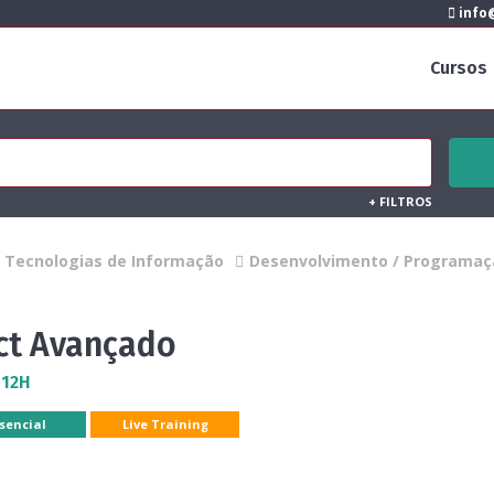
info@
Cursos
+
FILTROS
Tecnologias de Informação
Desenvolvimento / Programaç
ct Avançado
 12H
sencial
Live Training