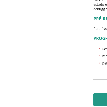
estado e
debuggin
PRÉ-R
Para fre
PROG
Ges
Re
De