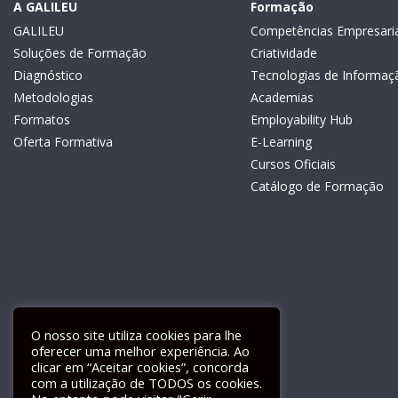
A GALILEU
Formação
GALILEU
Competências Empresaria
Soluções de Formação
Criatividade
Diagnóstico
Tecnologias de Informaç
Metodologias
Academias
Formatos
Employability Hub
Oferta Formativa
E-Learning
Cursos Oficiais
Catálogo de Formação
O nosso site utiliza cookies para lhe
oferecer uma melhor experiência. Ao
clicar em “Aceitar cookies”, concorda
com a utilização de TODOS os cookies.
Livro de Reclamações Electrónico