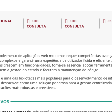
CIONAL
SOB
SOB
35
CONSULTA
CONSULTA
olvimento de aplicações web modernas requer competências avança
complexos e garantir uma experiência de utilizador fluida e eficiente
es crescem em funcionalidades, torna-se essencial adotar ferramenta
quem a gestão do estado e facilitem a manutenção do código.
t
é uma das bibliotecas mais populares para o desenvolvimento de in
x
destaca-se como uma solução poderosa para a gestão centralizada 
icações mais robustas e previsíveis.
IVOS
o
React Avançado
, irás aprofundar os teus conhecimentos em Reac