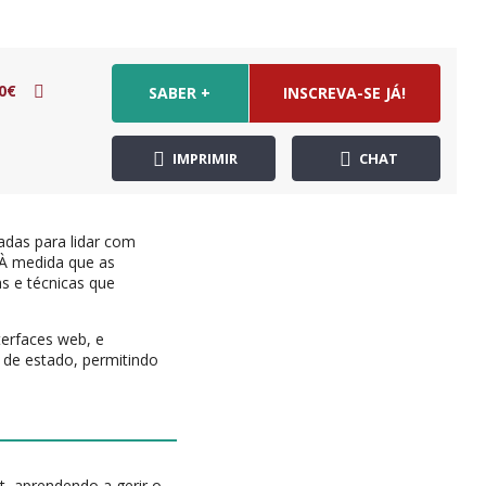
0€
SABER +
INSCREVA-SE JÁ!
IMPRIMIR
CHAT
das para lidar com
. À medida que as
s e técnicas que
terfaces web, e
de estado, permitindo
t, aprendendo a gerir o