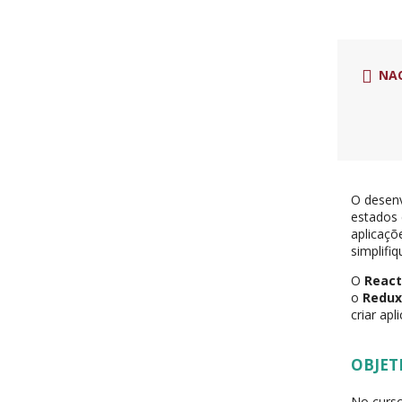
NA
O desenv
estados 
aplicaçõ
simplifi
O
Reac
o
Redu
criar apl
OBJET
No curs