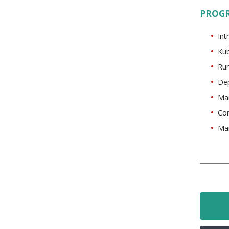
PROG
Int
Kub
Run
Dep
Man
Con
Man