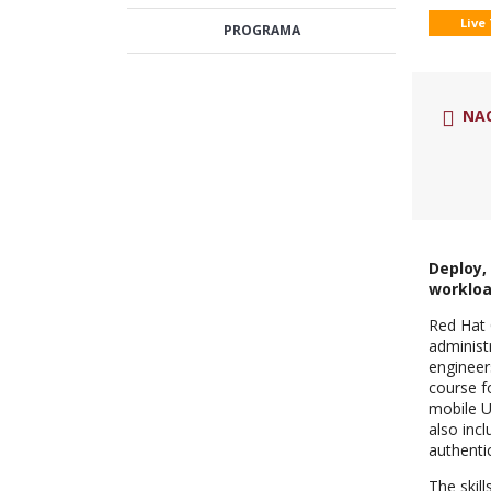
Live
PROGRAMA
NA
Deploy,
workloa
Red Hat 
administ
engineer
course f
mobile U
also inc
authenti
The skill