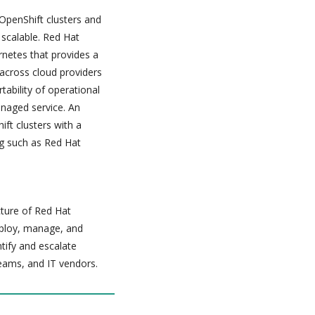
OpenShift clusters and
d scalable. Red Hat
rnetes that provides a
 across cloud providers
tability of operational
naged service. An
ft clusters with a
g such as Red Hat
cture of Red Hat
deploy, manage, and
ntify and escalate
teams, and IT vendors.