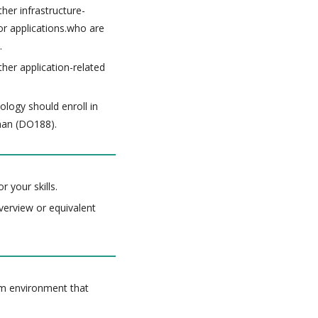
her infrastructure-
for applications.who are
.
ther application-related
.
ology should enroll in
man (DO188).
r your skills.
verview or equivalent
om environment that