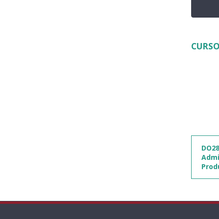
CURSO
DO28
Admin
Prod