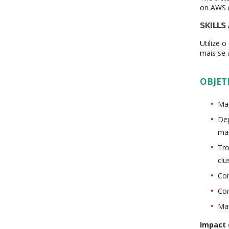
on AWS (
SKILLS
Utilize o
mais se 
OBJET
Man
Dep
man
Tro
clu
Con
Con
Man
Impact 