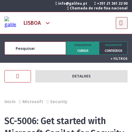
info@galileu.pt
+351 21 361 22 00
Chamada de rede fixa nacional
PESQUISAR POR
PESQUISAR POR
CURSOS
CONTEÚDOS
+
FILTROS
DETALHES
Inicío
Microsoft
Security
SC-5006: Get started with