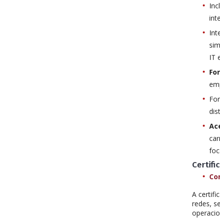
Inc
int
Int
sim
IT 
Fo
emp
For
dis
Ac
ca
foc
Certifi
Co
A certif
redes, s
operacio