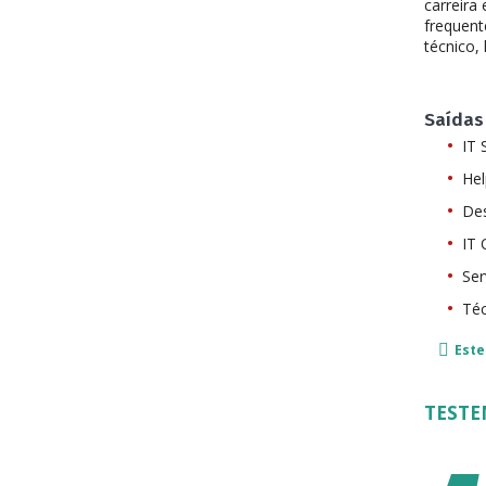
carreira
frequent
técnico,
Saídas 
IT 
Hel
Des
IT 
Ser
Téc
Este
TEST