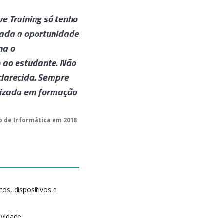
e Training só tenho
Como formando do curso Téc
dada a oportunidade
boas recordações. Estando
na o
de seguir o meu sonho. Na 
 ao estudante. Não
profissionalismo tanto no
larecida. Sempre
houve no meu caso nenhuma
alizada em formação
prontos para assistir e a
que recomendo vivamente.
o de Informática em 2018
por Sérgio Sant
s, dispositivos e
ividade;