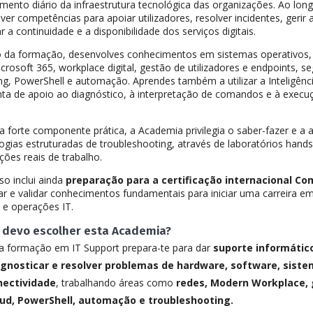
mento diário da infraestrutura tecnológica das organizações. Ao long
ver competências para apoiar utilizadores, resolver incidentes, gerir 
r a continuidade e a disponibilidade dos serviços digitais.
 da formação, desenvolves conhecimentos em sistemas operativos, 
icrosoft 365, workplace digital, gestão de utilizadores e endpoints, s
g, PowerShell e automação. Aprendes também a utilizar a Inteligênci
ta de apoio ao diagnóstico, à interpretação de comandos e à execu
forte componente prática, a Academia privilegia o saber-fazer e a 
gias estruturadas de troubleshooting, através de laboratórios hands
ções reais de trabalho.
so inclui ainda
preparação para a certificação internacional Co
ar e validar conhecimentos fundamentais para iniciar uma carreira em
 e operações IT.
 devo escolher esta Academia?
a formação em IT Support prepara-te para dar
suporte informáti
agnosticar e resolver problemas de hardware, software, siste
nectividade
, trabalhando áreas como
redes, Modern Workplace, 
oud, PowerShell, automação e troubleshooting.