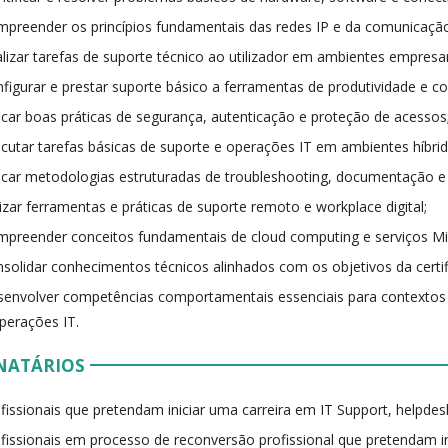
preender os princípios fundamentais das redes IP e da comunicação 
lizar tarefas de suporte técnico ao utilizador em ambientes empresa
figurar e prestar suporte básico a ferramentas de produtividade e c
icar boas práticas de segurança, autenticação e proteção de acessos
cutar tarefas básicas de suporte e operações IT em ambientes híbrido
icar metodologias estruturadas de troubleshooting, documentação e 
lizar ferramentas e práticas de suporte remoto e workplace digital;
preender conceitos fundamentais de cloud computing e serviços Mi
solidar conhecimentos técnicos alinhados com os objetivos da cert
envolver competências comportamentais essenciais para contextos p
perações IT.
NATÁRIOS
fissionais que pretendam iniciar uma carreira em IT Support, helpde
fissionais em processo de reconversão profissional que pretendam i