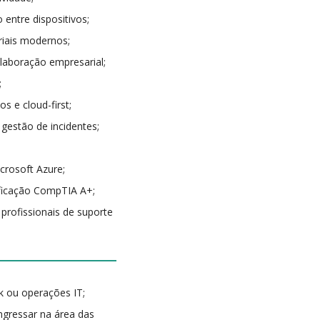
entre dispositivos;
riais modernos;
olaboração empresarial;
;
s e cloud-first;
gestão de incidentes;
crosoft Azure;
ificação CompTIA A+;
rofissionais de suporte
sk ou operações IT;
ngressar na área das