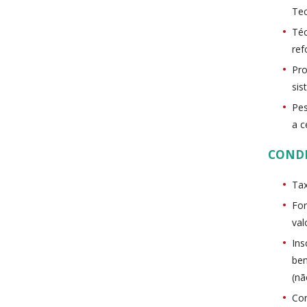
Tec
Téc
ref
Pro
sis
Pes
a c
COND
Tax
For
val
Ins
ben
(nã
Con