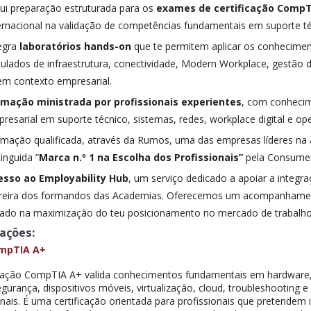
lui preparação estruturada para os
exames de certificação CompT
ernacional na validação de competências fundamentais em suporte té
egra
laboratórios hands-on
que te permitem aplicar os conhecime
ulados de infraestrutura, conectividade, Modern Workplace, gestão 
em contexto empresarial.
rmação ministrada por profissionais experientes
, com conhecim
resarial em suporte técnico, sistemas, redes, workplace digital e op
mação qualificada, através da Rumos, uma das empresas líderes na
tinguida “
Marca n.º 1 na Escolha dos Profissionais”
pela Consume
esso ao Employability Hub
, um serviço dedicado a apoiar a integr
rreira dos formandos das Academias. Oferecemos um acompanhamen
ado na maximização do teu posicionamento no mercado de trabalho
cações:
mpTIA A+
icação CompTIA A+ valida conhecimentos fundamentais em hardware,
egurança, dispositivos móveis, virtualização, cloud, troubleshooting 
nais. É uma certificação orientada para profissionais que pretendem 