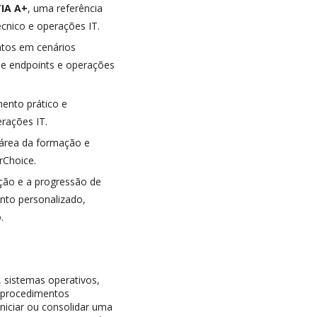
IA A+
, uma referência
cnico e operações IT.
ntos em cenários
de endpoints e operações
ento prático e
erações IT.
 área da formação e
rChoice.
ação e a progressão de
to personalizado,
.
 sistemas operativos,
e procedimentos
iniciar ou consolidar uma