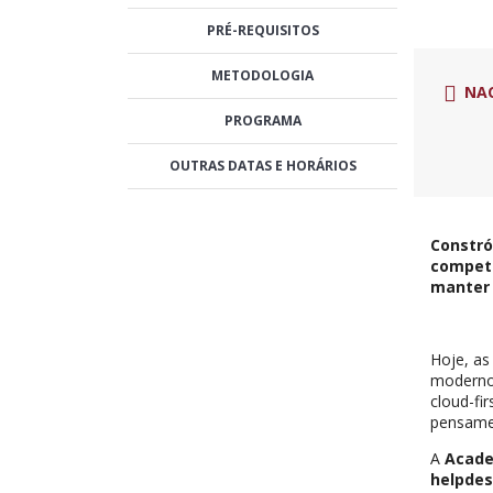
PRÉ-REQUISITOS
METODOLOGIA
NA
PROGRAMA
OUTRAS DATAS E HORÁRIOS
Constró
competê
manter 
Hoje, as
modernos
cloud-fi
pensamen
A
Acade
helpdes