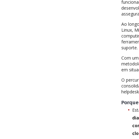
funciona
desenvol
assegura
Ao longo
Linux, M
computin
ferramen
suporte.
Com uma 
metodolo
em situa
O percur
consolid
helpdesk
Porque
Est
di
co
cl