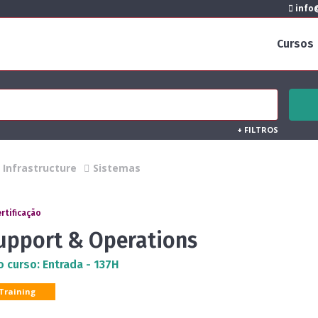
info@
Cursos
+
FILTROS
Infrastructure
Sistemas
ertificação
Support & Operations
o curso: Entrada - 137H
 Training