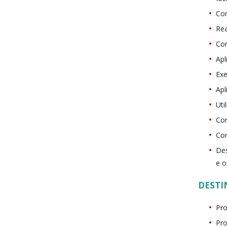
Com
Rea
Con
Apl
Exe
Apl
Uti
Com
Con
Des
e o
DESTI
Pro
Pro