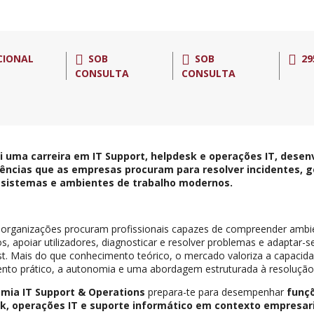
CIONAL
SOB
SOB
29
CONSULTA
CONSULTA
i uma carreira em IT Support, helpdesk e operações IT, desen
ncias que as empresas procuram para resolver incidentes, ger
sistemas e ambientes de trabalho modernos.
 organizações procuram profissionais capazes de compreender ambi
, apoiar utilizadores, diagnosticar e resolver problemas e adaptar-s
rst. Mais do que conhecimento teórico, o mercado valoriza a capacid
to prático, a autonomia e uma abordagem estruturada à resolução 
mia IT Support & Operations
prepara-te para desempenhar
funçõ
k, operações IT e suporte informático em contexto empresar