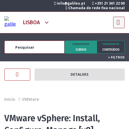
info@galileu.pt
+351 21 361 22 00
Chamada de rede fixa nacional
PESQUISAR POR
PESQUISAR POR
CURSOS
CONTEÚDOS
+
FILTROS
DETALHES
Inicío
VMWare
VMware vSphere: Install,