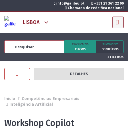
info@galileu.pt
+351 21 361 22 00
Chamada de rede fixa nacional
PESQUISAR POR
PESQUISAR POR
CURSOS
CONTEÚDOS
+
FILTROS
DETALHES
Inicío
Competências Empresariais
Inteligência Artificial
Workshop Copilot