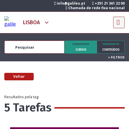
info@galileu.pt
+351 21 361 22 00
Chamada de rede fixa nacional
PESQUISAR POR
PESQUISAR POR
CURSOS
CONTEÚDOS
+
FILTROS
Voltar
Resultados pela tag:
5 Tarefas