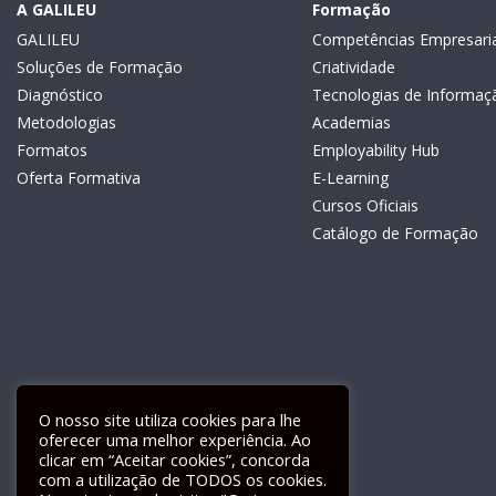
A GALILEU
Formação
GALILEU
Competências Empresaria
Soluções de Formação
Criatividade
Diagnóstico
Tecnologias de Informaç
Metodologias
Academias
Formatos
Employability Hub
Oferta Formativa
E-Learning
Cursos Oficiais
Catálogo de Formação
O nosso site utiliza cookies para lhe
oferecer uma melhor experiência. Ao
clicar em “Aceitar cookies”, concorda
com a utilização de TODOS os cookies.
Livro de Reclamações Electrónico