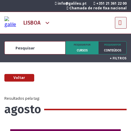
info@galileu.pt
+351 21 361 22 00
Chamada de rede fixa nacional
PESQUISAR POR
PESQUISAR POR
CURSOS
CONTEÚDOS
+
FILTROS
Voltar
Resultados pela tag:
agosto