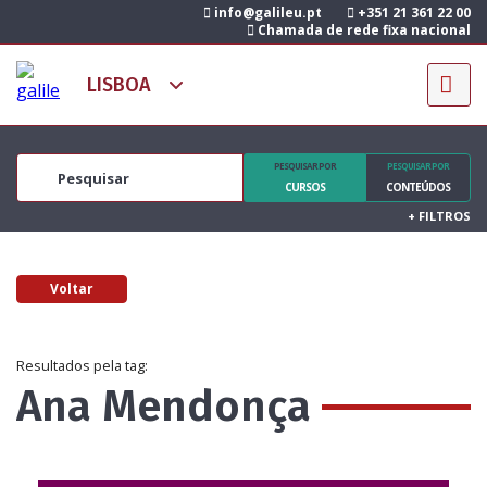
info@galileu.pt
+351 21 361 22 00
Chamada de rede fixa nacional
PESQUISAR POR
PESQUISAR POR
CURSOS
CONTEÚDOS
+
FILTROS
Voltar
Resultados pela tag:
Ana Mendonça