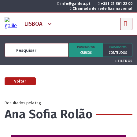
info@galileu.pt
+351 21 361 22 00
Chamada de rede fixa nacional
PESQUISAR POR
PESQUISAR POR
CURSOS
CONTEÚDOS
+
FILTROS
Voltar
Resultados pela tag:
Ana Sofia Rolão