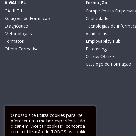
A GALILEU
Formação
GALILEU
Competências Empresaria
Soluções de Formação
Criatividade
Diagnóstico
Tecnologias de Informaç
Metodologias
Academias
Formatos
Employability Hub
Oferta Formativa
E-Learning
Cursos Oficiais
Catálogo de Formação
O nosso site utiliza cookies para lhe
oferecer uma melhor experiência. Ao
clicar em “Aceitar cookies”, concorda
com a utilização de TODOS os cookies.
Livro de Reclamações Electrónico