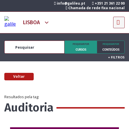
info@galileu.pt
+351 21 361 22 00
Chamada de rede fixa nacional
PESQUISAR POR
PESQUISAR POR
CURSOS
CONTEÚDOS
+
FILTROS
Voltar
Resultados pela tag:
Auditoria