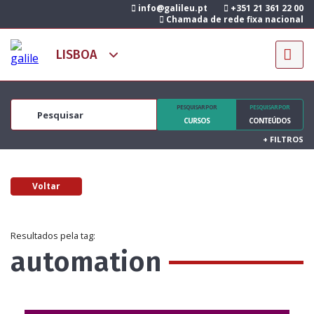
info@galileu.pt
+351 21 361 22 00
Chamada de rede fixa nacional
PESQUISAR POR
PESQUISAR POR
CURSOS
CONTEÚDOS
+
FILTROS
Voltar
Resultados pela tag:
automation