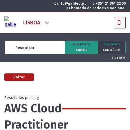
info@galileu.pt
+351 21 361 22 00
Chamada de rede fixa nacional
PESQUISAR POR
PESQUISAR POR
CURSOS
CONTEÚDOS
+
FILTROS
Voltar
Resultados pela tag:
AWS Cloud
Practitioner