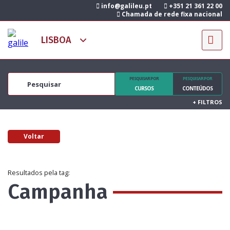
info@galileu.pt
+351 21 361 22 00
Chamada de rede fixa nacional
PESQUISAR POR
PESQUISAR POR
CURSOS
CONTEÚDOS
+
FILTROS
Voltar
Resultados pela tag:
Campanha