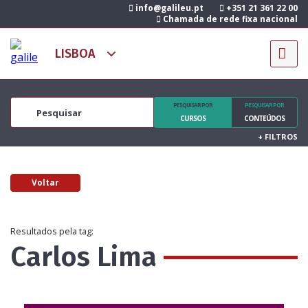
info@galileu.pt
+351 21 361 22 00
Chamada de rede fixa nacional
PESQUISAR POR
PESQUISAR POR
CURSOS
CONTEÚDOS
+
FILTROS
Voltar
Resultados pela tag:
Carlos Lima