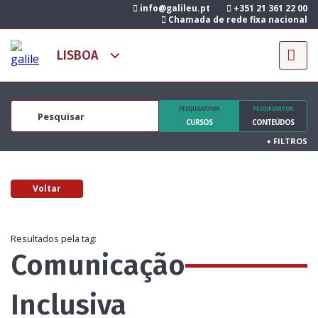
info@galileu.pt
+351 21 361 22 00
Chamada de rede fixa nacional
PESQUISAR POR
PESQUISAR POR
CURSOS
CONTEÚDOS
+
FILTROS
Voltar
Resultados pela tag:
Comunicação
Inclusiva