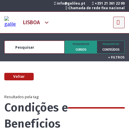
info@galileu.pt
+351 21 361 22 00
Chamada de rede fixa nacional
PESQUISAR POR
PESQUISAR POR
CURSOS
CONTEÚDOS
+
FILTROS
Voltar
Resultados pela tag:
Condições e
Benefícios