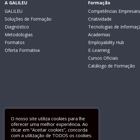
A GALILEU
Formação
GALILEU
Competências Empresaria
Soluções de Formação
Criatividade
Diagnóstico
Tecnologias de Informaç
Metodologias
Academias
Formatos
Employability Hub
Oferta Formativa
E-Learning
Cursos Oficiais
Catálogo de Formação
O nosso site utiliza cookies para lhe
oferecer uma melhor experiência. Ao
clicar em “Aceitar cookies”, concorda
com a utilização de TODOS os cookies.
Livro de Reclamações Electrónico