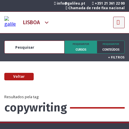
info@galileu.pt
+351 21 361 22 00
Chamada de rede fixa nacional
PESQUISAR POR
PESQUISAR POR
CURSOS
CONTEÚDOS
+
FILTROS
Voltar
Resultados pela tag:
copywriting