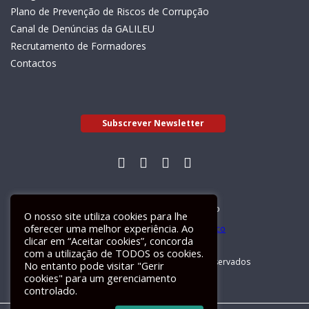
Plano de Prevenção de Riscos de Corrupção
Canal de Denúncias da GALILEU
Recrutamento de Formadores
Contactos
Subscrever Newsletter
Livro de Reclamações Electrónico
O nosso site utiliza cookies para lhe
oferecer uma melhor experiência. Ao
clicar em “Aceitar cookies”, concorda
com a utilização de TODOS os cookies.
GALILEU 2026 © Todos os direitos reservados
No entanto pode visitar "Gerir
cookies" para um gerenciamento
controlado.