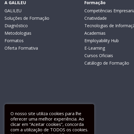
A GALILEU
Formação
GALILEU
Competências Empresaria
Soluções de Formação
Criatividade
Diagnóstico
Tecnologias de Informaç
Metodologias
Academias
Formatos
Employability Hub
Oferta Formativa
E-Learning
Cursos Oficiais
Catálogo de Formação
O nosso site utiliza cookies para lhe
oferecer uma melhor experiência. Ao
clicar em “Aceitar cookies”, concorda
com a utilização de TODOS os cookies.
Livro de Reclamações Electrónico