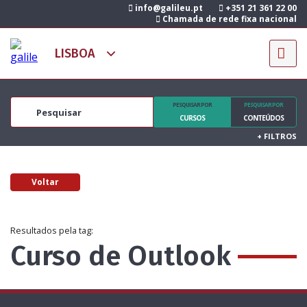
info@galileu.pt
+351 21 361 22 00
Chamada de rede fixa nacional
PESQUISAR POR
PESQUISAR POR
CURSOS
CONTEÚDOS
+
FILTROS
Voltar
Resultados pela tag:
Curso de Outlook