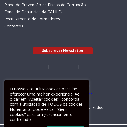
Plano de Prevenção de Riscos de Corrupção
Canal de Denúncias da GALILEU
Recrutamento de Formadores
Contactos
Subscrever Newsletter
Livro de Reclamações Electrónico
O nosso site utiliza cookies para lhe
oferecer uma melhor experiência. Ao
clicar em “Aceitar cookies”, concorda
com a utilização de TODOS os cookies.
GALILEU 2026 © Todos os direitos reservados
No entanto pode visitar "Gerir
cookies" para um gerenciamento
controlado.