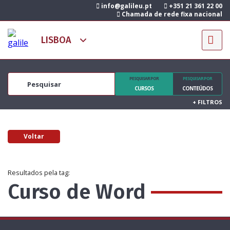
info@galileu.pt
+351 21 361 22 00
Chamada de rede fixa nacional
PESQUISAR POR
PESQUISAR POR
CURSOS
CONTEÚDOS
+
FILTROS
Voltar
Resultados pela tag:
Curso de Word