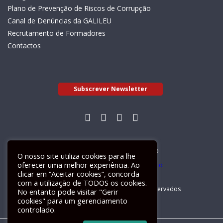
Plano de Prevenção de Riscos de Corrupção
Canal de Denúncias da GALILEU
Recrutamento de Formadores
Contactos
Subscrever Newsletter
Livro de Reclamações Electrónico
O nosso site utiliza cookies para lhe
oferecer uma melhor experiência. Ao
clicar em “Aceitar cookies”, concorda
com a utilização de TODOS os cookies.
GALILEU 2026 © Todos os direitos reservados
No entanto pode visitar "Gerir
cookies" para um gerenciamento
controlado.