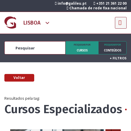
info@galileu.pt
+351 21 361 22 00
Chamada de rede fixa nacional
PESQUISAR POR
PESQUISAR POR
CURSOS
CONTEÚDOS
+
FILTROS
Voltar
Resultados pela tag:
Cursos Especializados