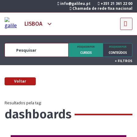
info@galileu.pt
+351 21 361 22 00
Chamada de rede fixa nacional
PESQUISAR POR
PESQUISAR POR
CURSOS
CONTEÚDOS
+
FILTROS
Voltar
Resultados pela tag:
dashboards