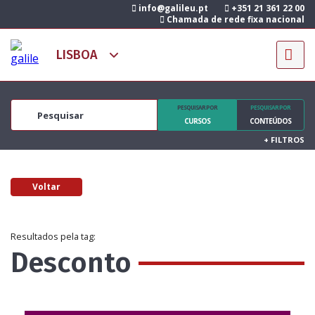
info@galileu.pt
+351 21 361 22 00
Chamada de rede fixa nacional
PESQUISAR POR
PESQUISAR POR
CURSOS
CONTEÚDOS
+
FILTROS
Voltar
Resultados pela tag:
Desconto