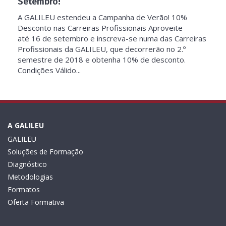
Setembro!
A GALILEU estendeu a Campanha de Verão! 10%
Desconto nas Carreiras Profissionais Aproveite
até 16 de setembro e inscreva-se numa das Carreiras
Profissionais da GALILEU, que decorrerão no 2.º
semestre de 2018 e obtenha 10% de desconto.
Condições Válido...
A GALILEU
GALILEU
Soluções de Formação
Diagnóstico
Metodologias
Formatos
Oferta Formativa