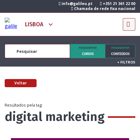
info@galileu.pt
+351 21 361 22 00
Chamada de rede fixa nacional
PESQUISAR POR
PESQUISAR POR
CURSOS
CONTEÚDOS
+
FILTROS
Voltar
Resultados pela tag:
digital marketing