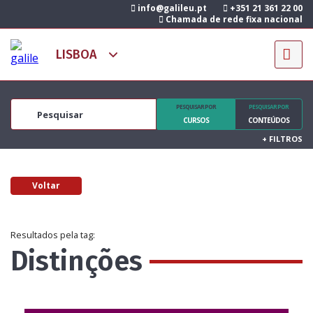
info@galileu.pt
+351 21 361 22 00
Chamada de rede fixa nacional
PESQUISAR POR
PESQUISAR POR
CURSOS
CONTEÚDOS
+
FILTROS
Voltar
Resultados pela tag:
Distinções