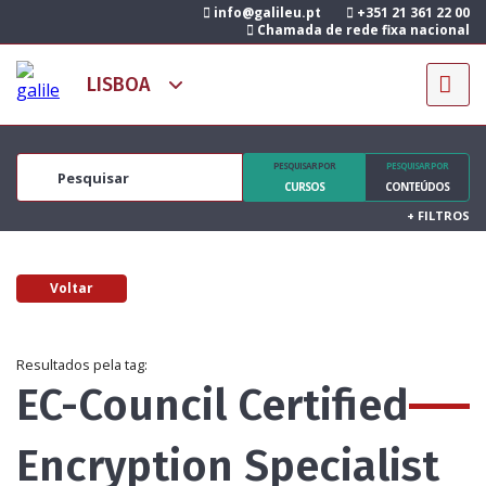
info@galileu.pt
+351 21 361 22 00
Chamada de rede fixa nacional
PESQUISAR POR
PESQUISAR POR
CURSOS
CONTEÚDOS
+
FILTROS
Voltar
Resultados pela tag:
EC-Council Certified
Encryption Specialist