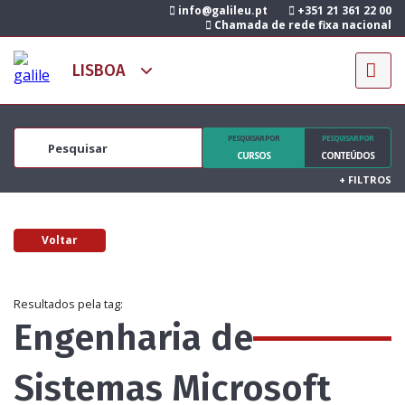
info@galileu.pt
+351 21 361 22 00
Chamada de rede fixa nacional
PESQUISAR POR
PESQUISAR POR
CURSOS
CONTEÚDOS
+
FILTROS
Voltar
Resultados pela tag:
Engenharia de
Sistemas Microsoft