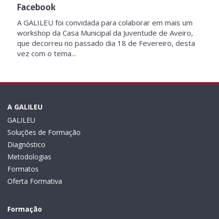
Facebook
A GALILEU foi convidada para colaborar em mais um
workshop da Casa Municipal da Juventude de Aveiro,
que decorreu no passado dia 18 de Fevereiro, desta
vez com o tema...
A GALILEU
GALILEU
Soluções de Formação
Diagnóstico
Metodologias
Formatos
Oferta Formativa
Formação