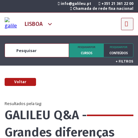
info@galileu.pt
+351 21 361 22 00
Chamada de rede fixa nacional
PESQUISAR POR
PESQUISAR POR
CURSOS
CONTEÚDOS
+
FILTROS
Voltar
Resultados pela tag:
GALILEU Q&A -
Grandes diferenças