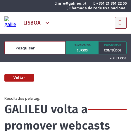
info@galileu.pt
+351 21 361 22 00
Chamada de rede fixa nacional
PESQUISAR POR
PESQUISAR POR
CURSOS
CONTEÚDOS
+
FILTROS
Voltar
Resultados pela tag:
GALILEU volta a
promover webcasts