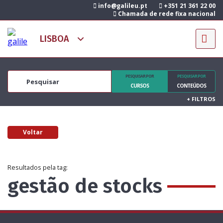
info@galileu.pt
+351 21 361 22 00
Chamada de rede fixa nacional
PESQUISAR POR
PESQUISAR POR
CURSOS
CONTEÚDOS
+
FILTROS
Voltar
Resultados pela tag:
gestão de stocks