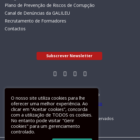
Plano de Prevenção de Riscos de Corrupção
Canal de Denúncias da GALILEU
Recrutamento de Formadores
Contactos
Subscrever Newsletter
Livro de Reclamações Electrónico
O nosso site utiliza cookies para lhe
oferecer uma melhor experiência. Ao
clicar em “Aceitar cookies”, concorda
com a utilização de TODOS os cookies.
GALILEU 2026 © Todos os direitos reservados
No entanto pode visitar "Gerir
cookies" para um gerenciamento
controlado.