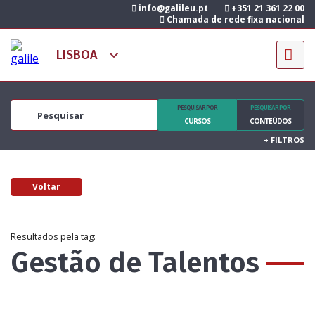
info@galileu.pt
+351 21 361 22 00
Chamada de rede fixa nacional
PESQUISAR POR
PESQUISAR POR
CURSOS
CONTEÚDOS
+
FILTROS
Voltar
Resultados pela tag:
Gestão de Talentos