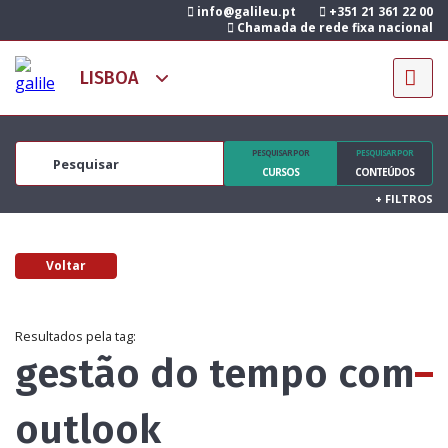
info@galileu.pt
+351 21 361 22 00
Chamada de rede fixa nacional
PESQUISAR POR
PESQUISAR POR
CURSOS
CONTEÚDOS
+
FILTROS
Voltar
Resultados pela tag:
gestão do tempo com
outlook