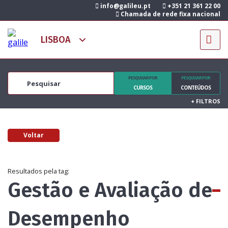
info@galileu.pt
+351 21 361 22 00
Chamada de rede fixa nacional
PESQUISAR POR
PESQUISAR POR
CURSOS
CONTEÚDOS
+
FILTROS
Voltar
Resultados pela tag:
Gestão e Avaliação de
Desempenho