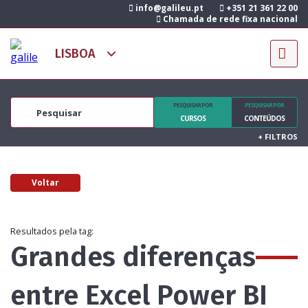
info@galileu.pt
+351 21 361 22 00
Chamada de rede fixa nacional
PESQUISAR POR
PESQUISAR POR
CURSOS
CONTEÚDOS
+
FILTROS
Voltar
Resultados pela tag:
Grandes diferenças
entre Excel Power BI