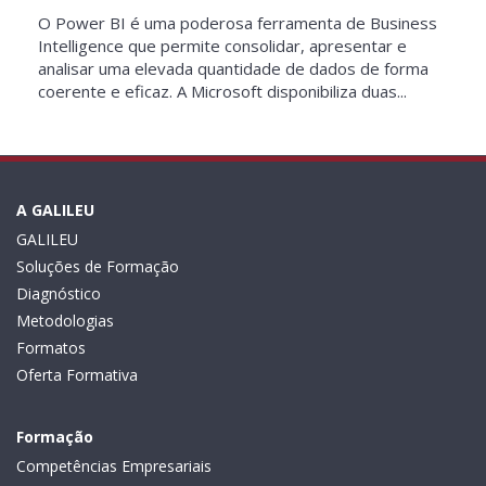
O Power BI é uma poderosa ferramenta de Business
Intelligence que permite consolidar, apresentar e
analisar uma elevada quantidade de dados de forma
coerente e eficaz. A Microsoft disponibiliza duas...
A GALILEU
GALILEU
Soluções de Formação
Diagnóstico
Metodologias
Formatos
Oferta Formativa
Formação
Competências Empresariais