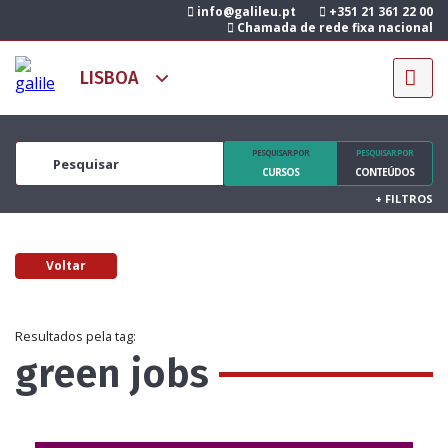
info@galileu.pt
+351 21 361 22 00
Chamada de rede fixa nacional
PESQUISAR POR
PESQUISAR POR
CURSOS
CONTEÚDOS
+
FILTROS
Voltar
Resultados pela tag:
green jobs